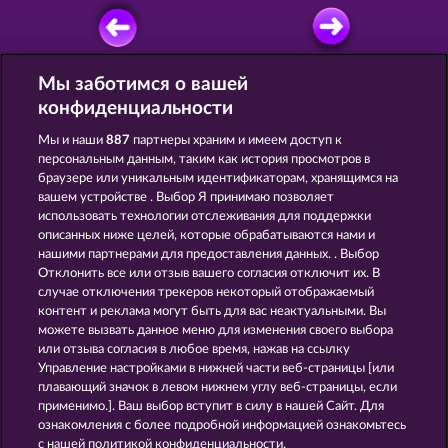
Мы заботимся о вашей
ИГРАТЬ БЕСПЛАТНО
конфиденциальности
Мы и наши
887
партнеры храним и имеем доступ к
персональным данным, таким как история просмотров в
браузере или уникальным идентификаторам, хранящимся на
вашем устройстве . Выбор Я принимаю позволяет
использовать технологии отслеживания для поддержки
FRUITS & WILDS 2
MAGIC BOOK 6
описанных ниже целей, которые обрабатываются нами и
нашими партнерами для предоставления данных. . Выбор
Отклонить все или отзыв вашего согласия отключит их. В
случае отключения трекеров некоторый отображаемый
контент и реклама могут быть для вас неактуальными. Вы
можете вызвать данное меню для изменения своего выбора
BEER PARTY
ATLAS OF LEGENDS
или отзыва согласия в любое время, нажав на ссылку
Управление настройками в нижней части веб-страницы [или
плавающий значок в левом нижнем углу веб-страницы, если
применимо.]. Ваш выбор вступит в силу в нашей Сайт. Для
ознакомления с более подробной информацией ознакомьтесь
с нашей политикой конфиденциальности.