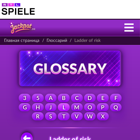
Главная страница
Глоссарий
Ladder of risk
3
5
A
B
C
D
E
F
G
H
J
L
M
O
P
Q
R
S
T
V
W
X
Ladder of risk