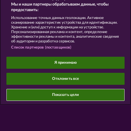
Правила
КОНФИДЕНЦИАЛЬНОСТЬ
Мы и наши партнеры обрабатываем данные, чтобы
предоставить:
О компании
Компания
ЧаВо
Использование точных данных геолокации. Активное
сканирование характеристик устройства для идентификации.
Хранение и (или) доступ к информации на устройстве.
Глоссарий
Партнерская программа
Персонализированная реклама и контент, определение
эффективности рекламы и контента, аналитические сведения
об аудитории и разработка сервисов.
Facebook
Список партнеров (поставщиков)
Отправить Запрос об Отказе
Я принимаю
Отклонить все
Данный портал предназначен исключительно
для развлекательных целей и абсолютно не
Показать цели
влияет на потенциальный успех при игре на
реальные деньги.
©2026 Whow Games GmbH