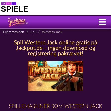
Hjemmesiden
Spil
Western Jack
Spil Western Jack online gratis på
Jackpot.de - ingen download og
registrering påkrævet!
SPILLEMASKINER SOM WESTERN JACK