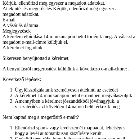
Kérjük, ellenőrizd még egyszer a megadott adatokat.
Áttekintés és megerősítés
Kérjük, ellenőrizd még egyszer a
megadott adatokat.
E-mail
A vásárlás dátuma
Megjegyzések
A kérelem elbírálása 14 munkanapon belül történik meg. A választ a
megadott e-mail-címre küldjük el.
A kérelmet fogadtuk
Sikeresen benyújtottad a kérelmet.
A benyújtásról megerősítést küldtünk a következő e-mail-címre:
.
Következő lépések:
Ügyfélszolgálatunk személyesen áttekinti az esetedet
A kérelmet 14 munkanapon belül e-mailben megválaszoljuk
Amennyiben a kérelmet jószándékból jóváhagyjuk, a
visszatérítés azt követően 14 napon belül érkezik meg
Nem kaptad meg a megerősítő e-mailt?
Ellenőrizd spam- vagy levélszemét mappádat, lehetséges,
hogy a levél automatikusan kiszűrésre került.
Győződj meg róla, hogy helyesen adtad-e meg az e-mail-