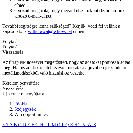
címed.
Győződj meg róla, hogy megadtad-e Jackpot.de-fiókodhoz
tartozó e-mail-címet.
További segítségre lenne szükséged? Kérjük, vedd fel velünk a
kapcsolatot a
withdrawal@whow.net
címen.
Folytatás
Folytatás
Visszatérés
Az űrlap elküldésével megerősíted, hogy az adatokat pontosan adtad
meg. Hamis adatok rendelkezésre bocsátása a jövőbeli jószándékú
megállapodásokból való kizáráshoz vezethet.
Kérelem benyújtása
Visszatérés
Új kérelem benyújtása
Főoldal
Szójegyzék
Win opportunities
3
5
A
B
C
D
E
F
G
H
J
L
M
O
P
Q
R
S
T
V
W
X