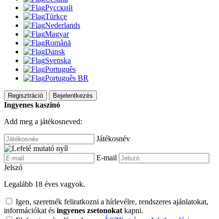
Русский
Türkçe
Nederlands
Magyar
Română
Dansk
Svenska
Português
Português BR
Regisztráció
Bejelentkezés
Ingyenes kaszinó
Add meg a játékosneved:
Játékosnév
E-mail
Jelszó
Legalább 18 éves vagyok.
Igen, szeretnék feliratkozni a hírlevélre, rendszeres ajánlatokat,
információkat és
ingyenes zsetonokat
kapni.