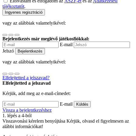
Elolvastam és elfogadom az
ÁSZF-et
és az
Adatkezelési
tájékoztatót
.
Ingyenes regisztráció
vagy az alábbiak valamelyikével:
Bejelentkezés már meglévő játékosfiókkal:
E-mail
Jelszó
Bejelentkezés
vagy az alábbiak valamelyikével:
Elfelejtetted a jelszavad?
Elfelejtetted a jelszavad
Kérjük, add meg az e-mail-címedet:
E-mail
Küldés
Vissza a bejelentkezéshez
1
. lépés a 4-ból
Visszavonási kérelem benyújtása
Kérjük, olvasd el figyelmesen az
alábbi információkat!