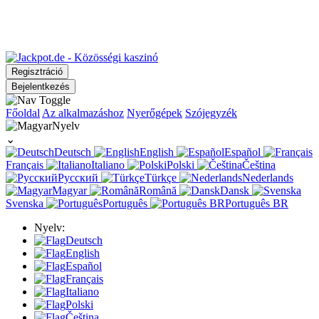
Regisztráció
Bejelentkezés
Főoldal
Az alkalmazáshoz
Nyerőgépek
Szójegyzék
Nyelv
⌄
Deutsch
English
Español
Français
Italiano
Polski
Čeština
Русский
Türkçe
Nederlands
Magyar
Română
Dansk
Svenska
Português
Português BR
Nyelv:
Deutsch
English
Español
Français
Italiano
Polski
Čeština