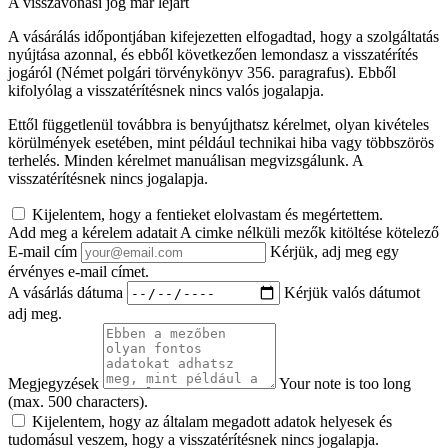
A visszavonási jog már lejárt
A vásárálás időpontjában kifejezetten elfogadtad, hogy a szolgáltatás
nyújtása azonnal, és ebből következően lemondasz a visszatérítés
jogáról (Német polgári törvénykönyv 356. paragrafus). Ebből
kifolyólag a visszatérítésnek nincs valós jogalapja.
Ettől függetlenül továbbra is benyújthatsz kérelmet, olyan kivételes
körülmények esetében, mint például technikai hiba vagy többszörös
terhelés. Minden kérelmet manuálisan megvizsgálunk. A
visszatérítésnek nincs jogalapja.
Kijelentem, hogy a fentieket elolvastam és megértettem.
Add meg a kérelem adatait
A cimke nélküli mezők kitöltése kötelező
E-mail cím
Kérjük, adj meg egy
érvényes e-mail címet.
A vásárlás dátuma
Kérjük valós dátumot
adj meg.
Megjegyzések
Your note is too long
(max. 500 characters).
Kijelentem, hogy az általam megadott adatok helyesek és
tudomásul veszem, hogy a visszatérítésnek nincs jogalapja.