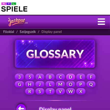
Főoldal
Szójegyzék
Display panel
3
5
A
B
C
D
E
F
G
H
J
L
M
O
P
Q
R
S
T
V
W
X
Display panel