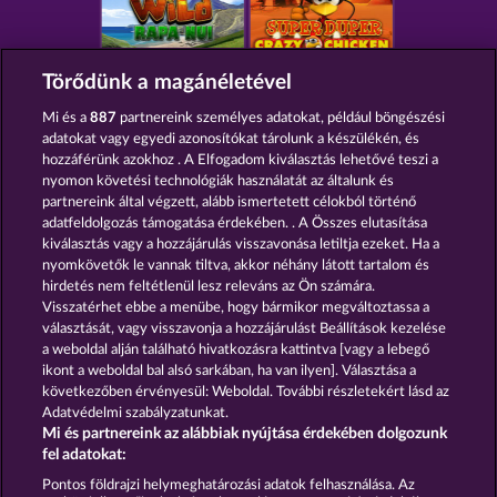
WILD RAPA NUI
SUPER DUPER MOORHUHN
Törődünk a magánéletével
Mi és a
887
partnereink személyes adatokat, például böngészési
adatokat vagy egyedi azonosítókat tárolunk a készülékén, és
hozzáférünk azokhoz . A Elfogadom kiválasztás lehetővé teszi a
nyomon követési technológiák használatát az általunk és
partnereink által végzett, alább ismertetett célokból történő
BOOK OF THE AGES
BEAUTIFUL NATURE
adatfeldolgozás támogatása érdekében. . A Összes elutasítása
kiválasztás vagy a hozzájárulás visszavonása letiltja ezeket. Ha a
nyomkövetők le vannak tiltva, akkor néhány látott tartalom és
hirdetés nem feltétlenül lesz releváns az Ön számára.
Visszatérhet ebbe a menübe, hogy bármikor megváltoztassa a
Részvételi feltételek
választását, vagy visszavonja a hozzájárulást Beállítások kezelése
a weboldal alján található hivatkozásra kattintva [vagy a lebegő
ikont a weboldal bal alsó sarkában, ha van ilyen]. Választása a
Adatkezelési tájékoztató
Impresszum
következőben érvényesül: Weboldal. További részletekért lásd az
Adatvédelmi szabályzatunkat.
A cég
GYIK
Szójegyzék
Mi és partnereink az alábbiak nyújtása érdekében dolgozunk
fel adatokat:
Partnerprogram
Facebook
Pontos földrajzi helymeghatározási adatok felhasználása. Az