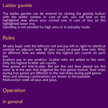
Ladder gamble
The ladder gamble can be entered by clicking the gamble button
with the ladder symbol. In case of win, you will land on the
highlighted step above your current one, in case of loss on the
highlighted lower one.
Gambling is not possible for high wins or in autoplay mode.
Rules
All wins begin with the leftmost reel and pay left to right for identical
symbols on adjacent reels. All wins count on payed lines only. Wins
on different lines are added. Only the highest win counts on each
line.
Scatters pay in any position. Scatter wins are added to line wins.
Only the highest Scatter win counts.
Free games are free-to-play. Bet per line and lines played are the
same as in the spin that triggered the free games feature. Reel strips
during free games are different to the reel strips during paid games.
Wins and winning combinations are shown in the paytable.
Malfunction voids all pays and plays.
Operation
In general