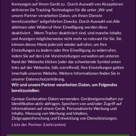
Männer
Spiele ohne Anmeldung
Kennungen auf Ihrem Gerät zu . Durch Auswahl von Akzeptieren
Tisch Spiele
Spielhalle Spiele
aktivieren Sie Tracking-Technologien für die unter „Wir und
Spielautomat Spiele
Spielothek
unsere Partner verarbeiten Daten, um Ihnen Dienste
Spiele
Kostenlose
bereitzustellen“ aufgeführten Zwecke. Durch Auswahl von Alle
Automatenspiele
Online
ablehnen oder Widerruf Ihrer Einwilligung werden diese
deaktiviert. . Wenn Tracker deaktiviert sind, sind manche Inhalte
Automatenspiele
Kostenlose
und Anzeigen möglicherweise nicht mehr so ​​relevant für Sie. Sie
Slotmaschinen
RTL Spiele
RTL2
können dieses Menü jederzeit wieder aufrufen, um Ihre
Spiele
Sat1 Spiele
DMAX Spiele
Einstellungen zu ändern oder Ihre Einwilligung zu widerrufen,
VOX Spiele
ProSieben Spiele
indem Sie auf den Link Voreinstellungen verwalten am unteren
Rand der Webseite klicken [oder das schwebende Symbol unten
AGB
Datenschutz
Impressum
links auf der Webseite, falls zutreffend]. Ihre Einstellungen gelten
innerhalb unseres Website. Weitere Informationen finden Sie in
Unternehmensseite
FAQ
Glossar
unserer Datenschutzerklärung.
Wir und unsere Partner verarbeiten Daten, um Folgendes
Affiliate-Programm
Facebook
bereitzustellen:
Genaue Geolocation-Daten verwenden. Geräteeigenschaften zur
Widerruf einreichen
Identifikation aktiv abfragen. Speichern von und/oder Zugriff auf
Informationen auf einem Gerät. Personalisierte Werbung und
Inhalte, Messung von Werbung und Inhalten,
Zielgruppenforschung und Entwicklung von Dienstleistungen.
Liste der Partner (Lieferanten)