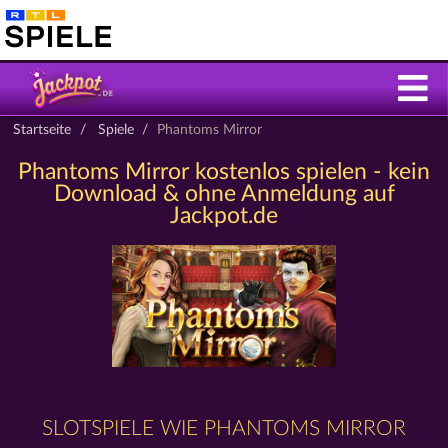
Startseite
Spiele
Phantoms Mirror
Phantoms Mirror kostenlos spielen - kein
Download & ohne Anmeldung auf
Jackpot.de
SLOTSPIELE WIE PHANTOMS MIRROR