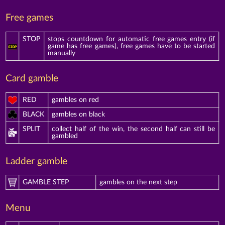
Free games
STOP
stops countdown for automatic free games entry (if
game has free games), free games have to be started
manually
Card gamble
RED
gambles on red
BLACK
gambles on black
SPLIT
collect half of the win, the second half can still be
gambled
Ladder gamble
GAMBLE STEP
gambles on the next step
Menu