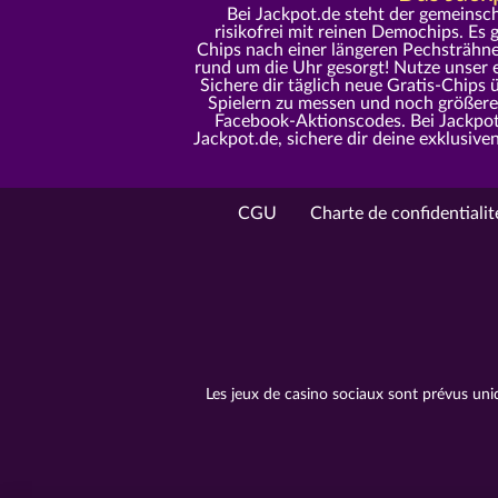
Bei Jackpot.de steht der gemeinsc
risikofrei mit reinen Demochips. Es 
Chips nach einer längeren Pechsträhne 
rund um die Uhr gesorgt! Nutze unser e
Sichere dir täglich neue Gratis-Chips
Spielern zu messen und noch größere
Facebook-Aktionscodes. Bei Jackpot.
Jackpot.de, sichere dir deine exklusive
CGU
Charte de confidentialit
Les jeux de casino sociaux sont prévus uni