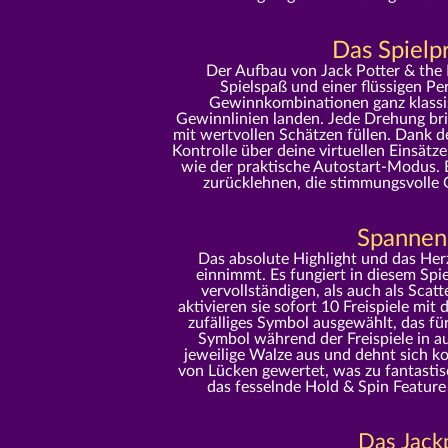
Das Spielp
Der Aufbau von Jack Potter & the 
Spielspaß und einer flüssigen P
Gewinnkombinationen ganz klassis
Gewinnlinien landen. Jede Drehung bri
mit wertvollen Schätzen füllen. Dank de
Kontrolle über deine virtuellen Einsätz
wie der praktische Autostart-Modus. E
zurücklehnen, die stimmungsvolle 
Spannen
Das absolute Highlight und das Her
einnimmt. Es fungiert in diesem Sp
vervollständigen, als auch als Sca
aktivieren sie sofort 10 Freispiele mit
zufälliges Symbol ausgewählt, das fü
Symbol während der Freispiele in au
jeweilige Walze aus und dehnt sich k
von Lücken gewertet, was zu fantasti
das fesselnde Hold & Spin Feature
Das Jackp