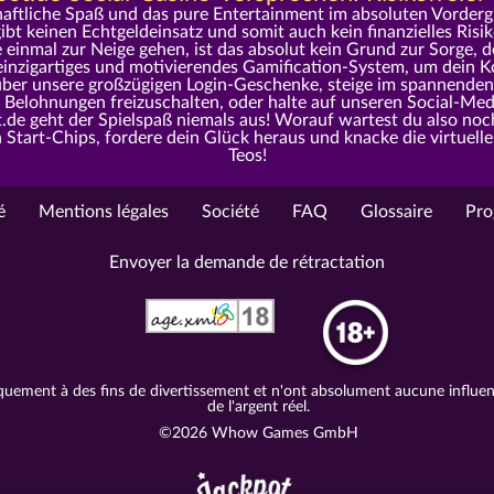
haftliche Spaß und das pure Entertainment im absoluten Vordergr
gibt keinen Echtgeldeinsatz und somit auch kein finanzielles Risik
einmal zur Neige gehen, ist das absolut kein Grund zur Sorge, d
inzigartiges und motivierendes Gamification-System, um dein Ko
 über unsere großzügigen Login-Geschenke, steige im spannende
 Belohnungen freizuschalten, oder halte auf unseren Social-Me
de geht der Spielspaß niemals aus! Worauf wartest du also noch? 
n Start-Chips, fordere dein Glück heraus und knacke die virtuell
Teos!
é
Mentions légales
Société
FAQ
Glossaire
Pro
Envoyer la demande de rétractation
quement à des fins de divertissement et n'ont absolument aucune influence
de l'argent réel.
©2026 Whow Games GmbH