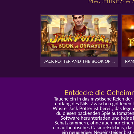
MACHINES À 
JACK POTTER AND THE BOOK OF DYNASTIES
RAM
Entdecke die Geheimni
Tauche ein in das mystische Reich der
entlang des Nils. Zwischen goldenen
Wüste: Jack Potter ist bereit, das leg
du diesen packenden Spielautomaten
Software herunterladen und keine k
Schatzkammern, ohne auch nur einen ei
ein authentisches Casino-Erlebnis, das
ein neugieriger Neueinsteiger bist 