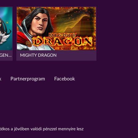
VALKYRIES - THE NIBELUNG LEGENDS
MIGHTY DRAGON
k
Partnerprogram
Facebook
átékos a jövőben valódi pénzzel mennyire lesz