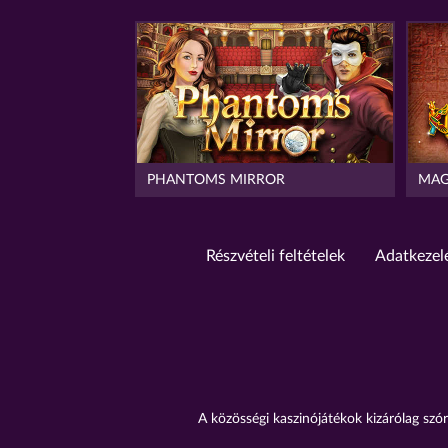
PHANTOMS MIRROR
MAG
Részvételi feltételek
Adatkezelé
A közösségi kaszinójátékok kizárólag szór