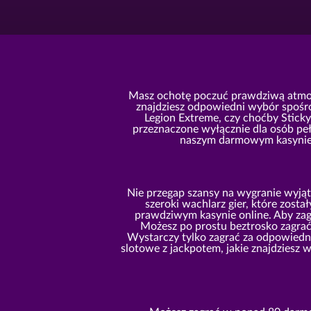
Masz ochotę poczuć prawdziwą atmosf
znajdziesz odpowiedni wybór spośr
Legion Extreme, czy choćby Sticky
przeznaczone wyłącznie dla osób pełn
naszym darmowym kasynie on
Nie przegap szansy na wygranie wyjąt
szeroki wachlarz gier, które zost
prawdziwym kasynie online. Aby zag
Możesz po prostu beztrosko zagrać,
Wystarczy tylko zagrać za odpowiedni
slotowe z jackpotem, jakie znajdziesz w