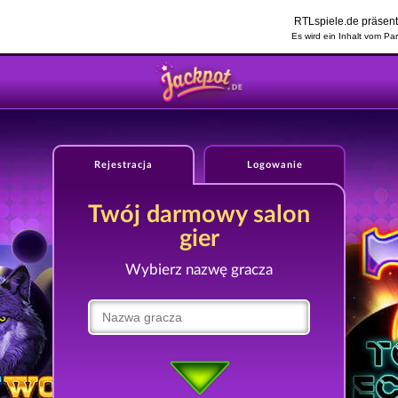
Rejestracja
Logowanie
Twój darmowy salon
gier
Wybierz nazwę gracza