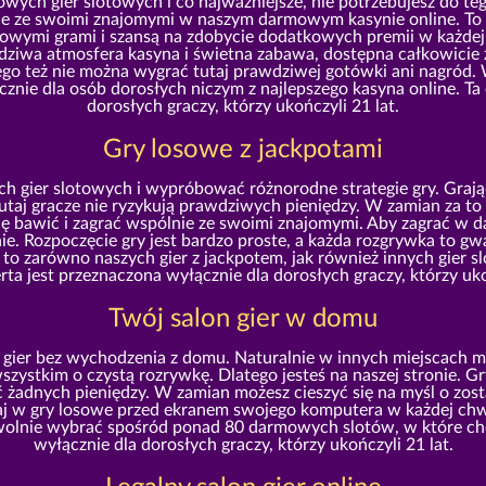
ych gier slotowych i co najważniejsze, nie potrzebujesz do te
ie ze swoimi znajomymi w naszym darmowym kasynie online. To 
mowymi grami i szansą na zdobycie dodatkowych premii w każdej c
dziwa atmosfera kasyna i świetna zabawa, dostępna całkowicie z
ego też nie można wygrać tutaj prawdziwej gotówki ani nagród.
nie dla osób dorosłych niczym z najlepszego kasyna online. Ta 
dorosłych graczy, którzy ukończyli 21 lat.
Gry losowe z jackpotami
gier slotowych i wypróbować różnorodne strategie gry. Grając
 tutaj gracze nie ryzykują prawdziwych pieniędzy. W zamian za 
ię bawić i zagrać wspólnie ze swoimi znajomymi. Aby zagrać w 
ie. Rozpoczęcie gry jest bardzo proste, a każda rozgrywka to g
y to zarówno naszych gier z jackpotem, jak również innych gier
erta jest przeznaczona wyłącznie dla dorosłych graczy, którzy uko
Twój salon gier w domu
gier bez wychodzenia z domu. Naturalnie w innych miejscach m
zystkim o czystą rozrywkę. Dlatego jesteś na naszej stronie. Gr
ać żadnych pieniędzy. W zamian możesz cieszyć się na myśl o zo
 w gry losowe przed ekranem swojego komputera w każdej chwil
olnie wybrać spośród ponad 80 darmowych slotów, w które chce
wyłącznie dla dorosłych graczy, którzy ukończyli 21 lat.