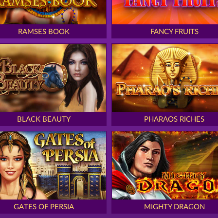
RAMSES BOOK
FANCY FRUITS
BLACK BEAUTY
PHARAOS RICHES
GATES OF PERSIA
MIGHTY DRAGON