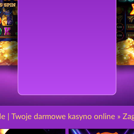
de | Twoje darmowe kasyno online » Zagr