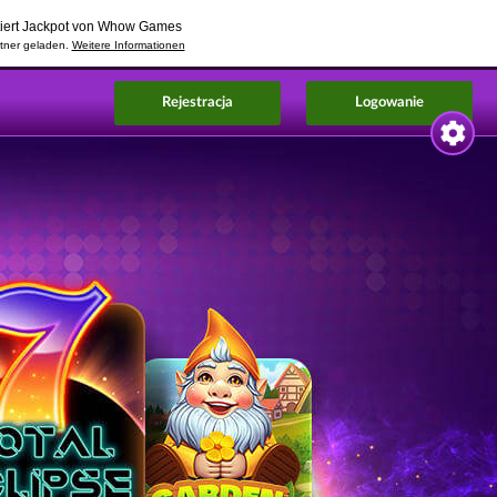
Rejestracja
Logowanie