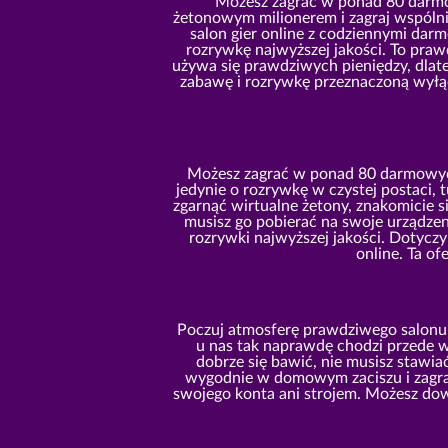
Możesz zagrać w ponad 80 darmow
żetonowym milionerem i zagraj wspóln
salon gier online z codziennymi dar
rozrywkę najwyższej jakości. To praw
używa się prawdziwych pieniędzy, dlat
zabawę i rozrywkę przeznaczoną wyłącz
Możesz zagrać w ponad 80 darmowych 
jedynie o rozrywkę w czystej postaci,
zgarnąć wirtualne żetony, znakomicie s
musisz go pobierać na swoje urządzen
rozrywki najwyższej jakości. Dotycz
online. Ta of
Poczuj atmosferę prawdziwego salonu 
u nas tak naprawdę chodzi przede ws
dobrze się bawić, nie musisz stawi
wygodnie w domowym zaciszu i zagraj
swojego konta ani strojem. Możesz dow