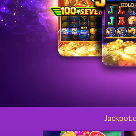
Jackpot.