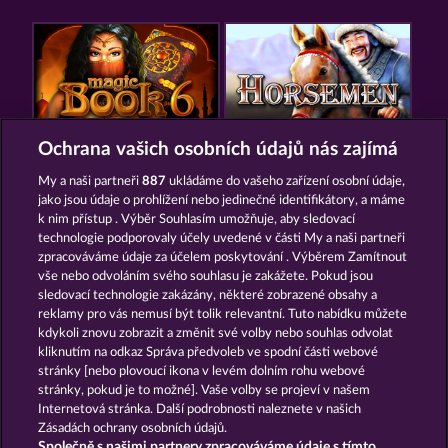
MAGIC BOOK 6
HORSEMEN
Ochrana vašich osobních údajů nás zajímá
My a naši partneři
887
ukládáme do vašeho zařízení osobní údaje,
jako jsou údaje o prohlížení nebo jedinečné identifikátory, a máme
k nim přístup . Výběr Souhlasím umožňuje, aby sledovací
technologie podporovaly účely uvedené v části My a naši partneři
zpracováváme údaje za účelem poskytování . Výběrem Zamítnout
vše nebo odvoláním svého souhlasu je zakážete. Pokud jsou
GATES OF PERSIA
MAGIC BOOK
sledovací technologie zakázány, některé zobrazené obsahy a
reklamy pro vás nemusí být tolik relevantní. Tuto nabídku můžete
kdykoli znovu zobrazit a změnit své volby nebo souhlas odvolat
kliknutím na odkaz Správa předvoleb ve spodní části webové
Podmínky
Prohlášení o ochraně údajů
stránky [nebo plovoucí ikona v levém dolním rohu webové
stránky, pokud je to možné]. Vaše volby se projeví v našem
Kontakt
Společnost
Časté dotazy
Internetová stránka. Další podrobnosti naleznete v našich
Zásadách ochrany osobních údajů.
Společně s našimi partnery zpracováváme údaje s tímto